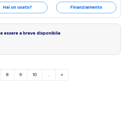
Hai un usato?
Finanziamento
 essere a breve disponibile
8
9
10
...
»