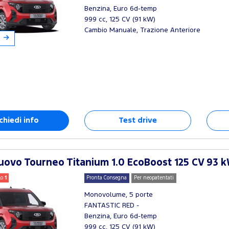
Benzina, Euro 6d-temp
999 cc, 125 CV (91 kW)
Cambio Manuale, Trazione Anteriore
chiedi info
Test drive
ovo Tourneo Titanium 1.0 EcoBoost 125 CV 93 k
lo
1
Pronta Consegna
Per neopatentati
Monovolume, 5 porte
FANTASTIC RED -
Benzina, Euro 6d-temp
999 cc, 125 CV (91 kW)