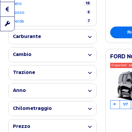
nero
18
rosso
6
verde
7
Ri
Carburante
Cambio
FORD Nu
Disponibili: so
Trazione
Anno
1/7
Chilometraggio
Prezzo