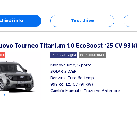
chiedi info
Test drive
ovo Tourneo Titanium 1.0 EcoBoost 125 CV 93 k
lo
1
Pronta Consegna
Per neopatentati
Monovolume, 5 porte
SOLAR SILVER -
Benzina, Euro 6d-temp
999 cc, 125 CV (91 kW)
Cambio Manuale, Trazione Anteriore