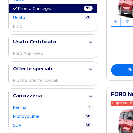
99
Pronta Consegna
Usato
28
1/7
Km0
Usato Certificato
Ford Approved
Offerte speciali
Ri
Mostra offerte speciali
FORD Nu
Carrozzeria
Disponibili: so
Berlina
1
Monovolume
38
SUV
60