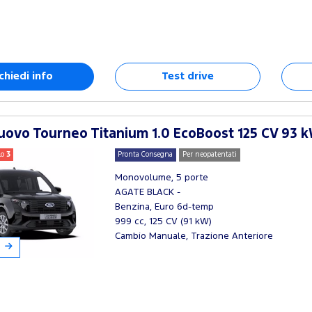
chiedi info
Test drive
ovo Tourneo Titanium 1.0 EcoBoost 125 CV 93 k
lo
3
Pronta Consegna
Per neopatentati
Monovolume, 5 porte
AGATE BLACK -
Benzina, Euro 6d-temp
999 cc, 125 CV (91 kW)
Cambio Manuale, Trazione Anteriore