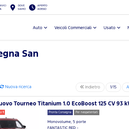
IVICI
DOVE
APERTO
A
SIAMO
ADESSO
Auto
Veicoli Commerciali
Usato
egna San
Nuova ricerca
Indietro
1/15
A
ovo Tourneo Titanium 1.0 EcoBoost 125 CV 93 k
lo
1
Pronta Consegna
Per neopatentati
Monovolume, 5 porte
FANTASTIC RED -