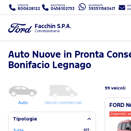
VENDITA
ASSISTENZA
WHATSAPP
SCR
800628122
0456102753
393511563417
OR
Facchin S.P.A.
Concessionaria
Auto Nuove in Pronta Cons
Bonifacio Legnago
99 veicoli
Auto
Veicoli commerciali
FORD Nu
Disponibili: so
Tipologia
Tutte
127