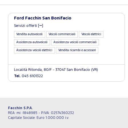
Ford Facchin San Bonifacio
Servizi offerti [
]
Vendita autoveicoli
Veicoli commerciali
Veicoli elettrici
Assistenza autoveicoli
Assistenza veicoli commerciali
Assistenza veicoli elettrici
Vendita ricambi e accessori
Località Ritonda, 80/F - 37047 San Bonifacio (VR)
Tel.
045 6101322
Facchin S.P.A.
REA: mi -1848985 - P.IVA: 02574360232
Capitale Sociale: Euro 1.000.000 i.v.