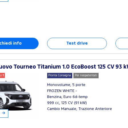
chiedi info
Test drive
ovo Tourneo Titanium 1.0 EcoBoost 125 CV 93 k
lo
1
Pronta Consegna
Per neopatentati
Monovolume, 5 porte
FROZEN WHITE -
Benzina, Euro 6d-temp
999 cc, 125 CV (91 kW)
Cambio Manuale, Trazione Anteriore