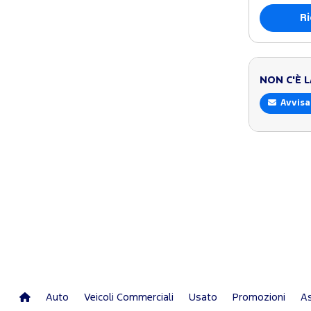
Ri
NON C'È 
Avvisa
Auto
Veicoli Commerciali
Usato
Promozioni
As