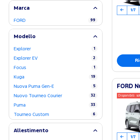
Marca
1/7
FORD
99
Modello
Explorer
1
Explorer EV
2
Ri
Focus
1
Kuga
19
FORD Nu
Nuova Puma Gen-E
5
Nuovo Tourneo Courier
32
Disponibili: so
Puma
33
Tourneo Custom
6
Allestimento
1/7