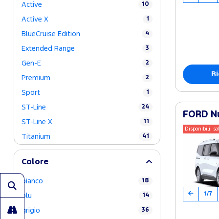
Active
10
Active X
1
BlueCruise Edition
4
Extended Range
3
Gen-E
2
Ri
Premium
2
Sport
1
ST-Line
24
FORD Nu
ST-Line X
11
Disponibili: so
Titanium
41
Colore
bianco
18
1/7
blu
14
grigio
36