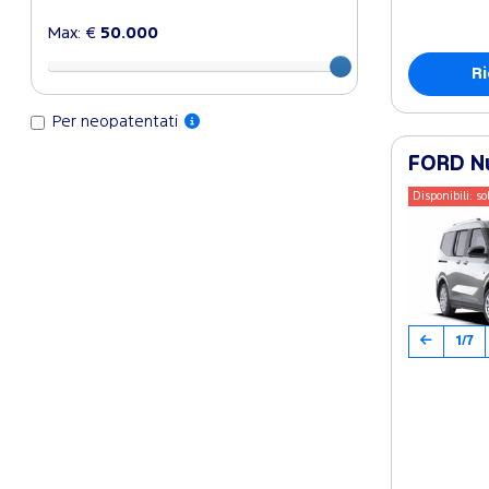
Max: €
50.000
Ri
Per neopatentati
FORD Nu
Disponibili: so
1/7