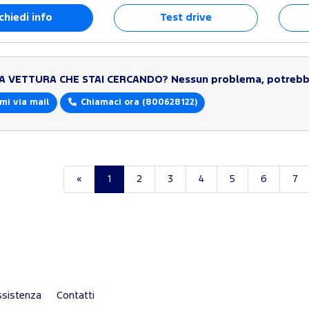
chiedi info
Test drive
LA VETTURA CHE STAI CERCANDO?
Nessun problema, potrebbe
mi via mail
Chiamaci ora
(800628122)
«
1
2
3
4
5
6
7
sistenza
Contatti