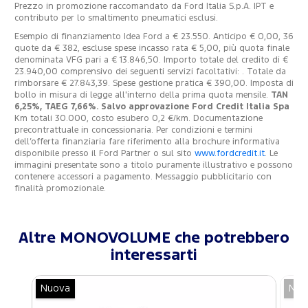
Prezzo in promozione raccomandato da Ford Italia S.p.A. IPT e
contributo per lo smaltimento pneumatici esclusi.
Esempio di finanziamento Idea Ford a € 23.550. Anticipo € 0,00, 36
quote da € 382, escluse spese incasso rata € 5,00, più quota finale
denominata VFG pari a € 13.846,50. Importo totale del credito di €
23.940,00 comprensivo dei seguenti servizi facoltativi: . Totale da
rimborsare € 27.843,39. Spese gestione pratica € 390,00. Imposta di
bollo in misura di legge all'interno della prima quota mensile.
TAN
6,25%, TAEG 7,66%. Salvo approvazione Ford Credit Italia Spa
Km totali 30.000, costo esubero 0,2 €/km. Documentazione
precontrattuale in concessionaria. Per condizioni e termini
dell’offerta finanziaria fare riferimento alla brochure informativa
disponibile presso il Ford Partner o sul sito
www.fordcredit.it
. Le
immagini presentate sono a titolo puramente illustrativo e possono
contenere accessori a pagamento. Messaggio pubblicitario con
finalità promozionale.
Altre MONOVOLUME che potrebbero
interessarti
Nuova
Nuo