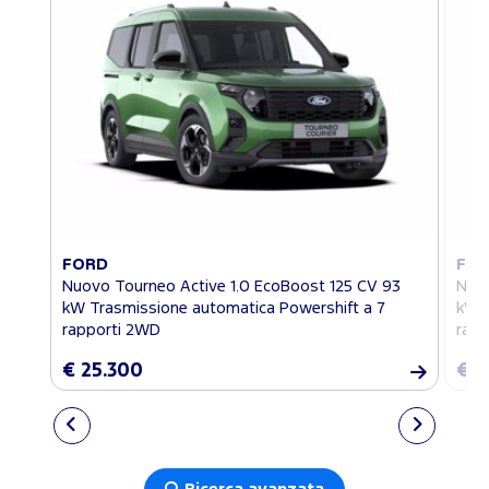
FORD
FO
Nuovo Tourneo Active 1.0 EcoBoost 125 CV 93
Nuov
kW Trasmissione automatica Powershift a 7
kW T
rapporti 2WD
rapp
€ 25.300
€ 2