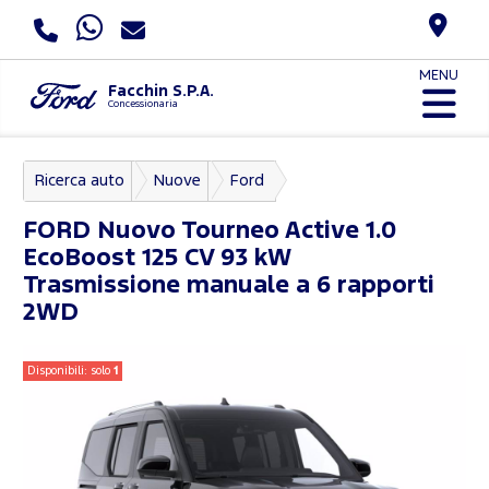
MENU
Facchin S.P.A.
Concessionaria
Ricerca auto
Nuove
Ford
Nuovo Tourneo Courier
FORD
Nuovo Tourneo Active 1.0
EcoBoost 125 CV 93 kW
Trasmissione manuale a 6 rapporti
2WD
Disponibili: solo
1