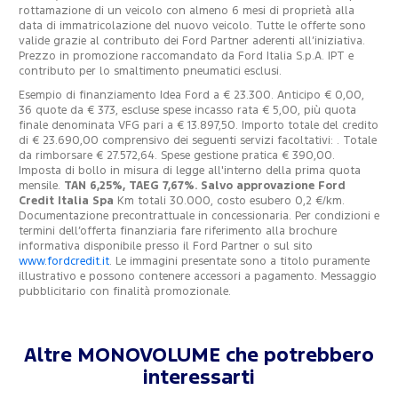
rottamazione di un veicolo con almeno 6 mesi di proprietà alla
data di immatricolazione del nuovo veicolo. Tutte le offerte sono
valide grazie al contributo dei Ford Partner aderenti all’iniziativa.
Prezzo in promozione raccomandato da Ford Italia S.p.A. IPT e
contributo per lo smaltimento pneumatici esclusi.
Esempio di finanziamento Idea Ford a € 23.300. Anticipo € 0,00,
36 quote da € 373, escluse spese incasso rata € 5,00, più quota
finale denominata VFG pari a € 13.897,50. Importo totale del credito
di € 23.690,00 comprensivo dei seguenti servizi facoltativi: . Totale
da rimborsare € 27.572,64. Spese gestione pratica € 390,00.
Imposta di bollo in misura di legge all'interno della prima quota
mensile.
TAN 6,25%, TAEG 7,67%. Salvo approvazione Ford
Credit Italia Spa
Km totali 30.000, costo esubero 0,2 €/km.
Documentazione precontrattuale in concessionaria. Per condizioni e
termini dell’offerta finanziaria fare riferimento alla brochure
informativa disponibile presso il Ford Partner o sul sito
www.fordcredit.it
. Le immagini presentate sono a titolo puramente
illustrativo e possono contenere accessori a pagamento. Messaggio
pubblicitario con finalità promozionale.
Altre MONOVOLUME che potrebbero
interessarti