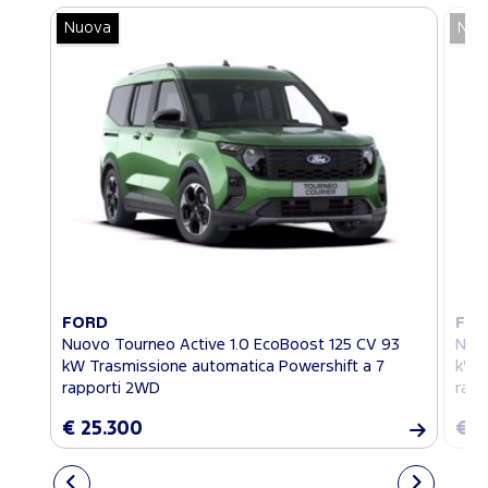
Nuova
Nuo
FORD
FO
Nuovo Tourneo Active 1.0 EcoBoost 125 CV 93
Nuov
kW Trasmissione automatica Powershift a 7
kW T
rapporti 2WD
rapp
€ 25.300
€ 2